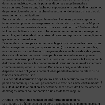
dommages-intérêts, y compris pour les dépenses supplémentaires
occasionnées. Dans ce cas, l’acheteur supportera le risque de détérioration ou
de perte accidentelle de la marchandise à compter de la date du retard ou du
manquement aux obligations.
En cas de retard de livraison par le vendeur, l’acheteur pourra exiger une
indemnisation pour le dommage résultant de ce retard de l’ordre de 1⁄2 pour
cent pour chaque semaine de retard, mais au maximum de 5 % du montant
facturé pour la livraison en retard. Toute autre demande de dédommagement
est exclue, sauf si le retard de livraison du vendeur repose sur une négligence
grave ou une préméditation.
Si le vendeur ne peut pas exécuter ses obligations contractuelles dans un cas
de force majeure comme (mais pas seulement) un évènement imprévisible,
une déclaration de mobilisation, une guerre, des actes terroristes, des grèves,
des lock-out ou des décisions prises par les autorités officielles et pouvant
entraver ou interrompre totale- ment la production, les ventes, le transport ou la
distribution des produits, le comportement du vendeur ne saura être interprété
comme un manquement au contrat. Dans de tels cas, le vendeur sera
dispensé de ses obligations contractuelles pendant la durée du retard ou de
l’impossibilité d’exécution.
Si la période d’interruption dépasse trois mois, l’acheteur pourra résilier les
parties du contrat qui n’auront pas encore été exécutées avec effet immédiat. À
la suite d’une telle annulation, l’acheteur ne sera pas en droit de réclamer des
dommages-intérêts pour apparition d’un cas de force majeure.
Article 5 Transfert des risques de détérioration ou de perte
Les risques de détérioration ou de perte accidentelle de la marchandise sont