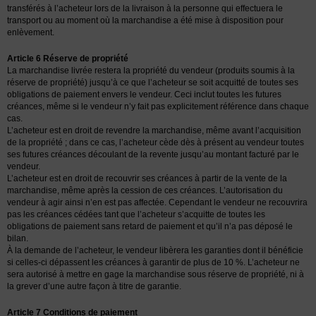
transférés à l’acheteur lors de la livraison à la personne qui effectuera le
transport ou au moment où la marchandise a été mise à disposition pour
enlèvement.
Article 6 Réserve de propriété
La marchandise livrée restera la propriété du vendeur (produits soumis à la
réserve de propriété) jusqu’à ce que l’acheteur se soit acquitté de toutes ses
obligations de paiement envers le vendeur. Ceci inclut toutes les futures
créances, même si le vendeur n’y fait pas explicitement référence dans chaque
cas.
L’acheteur est en droit de revendre la marchandise, même avant l’acquisition
de la propriété ; dans ce cas, l’acheteur cède dès à présent au vendeur toutes
ses futures créances découlant de la revente jusqu’au montant facturé par le
vendeur.
L’acheteur est en droit de recouvrir ses créances à partir de la vente de la
marchandise, même après la cession de ces créances. L’autorisation du
vendeur à agir ainsi n’en est pas affectée. Cependant le vendeur ne recouvrira
pas les créances cédées tant que l’acheteur s’acquitte de toutes les
obligations de paiement sans retard de paiement et qu’il n’a pas déposé le
bilan.
À la demande de l’acheteur, le vendeur libèrera les garanties dont il bénéficie
si celles-ci dépassent les créances à garantir de plus de 10 %. L’acheteur ne
sera autorisé à mettre en gage la marchandise sous réserve de propriété, ni à
la grever d’une autre façon à titre de garantie.
Article 7 Conditions de paiement