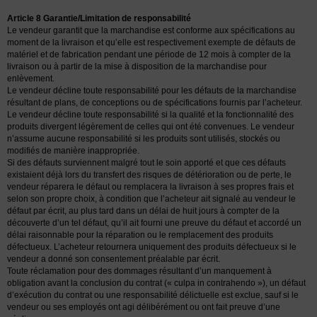
Article 8 Garantie/Limitation de responsabilité
Le vendeur garantit que la marchandise est conforme aux spécifications au
moment de la livraison et qu’elle est respectivement exempte de défauts de
matériel et de fabrication pendant une période de 12 mois à compter de la
livraison ou à partir de la mise à disposition de la marchandise pour
enlèvement.
Le vendeur décline toute responsabilité pour les défauts de la marchandise
résultant de plans, de conceptions ou de spécifications fournis par l’acheteur.
Le vendeur décline toute responsabilité si la qualité et la fonctionnalité des
produits divergent légèrement de celles qui ont été convenues. Le vendeur
n’assume aucune responsabilité si les produits sont utilisés, stockés ou
modifiés de manière inappropriée.
Si des défauts surviennent malgré tout le soin apporté et que ces défauts
existaient déjà lors du transfert des risques de détérioration ou de perte, le
vendeur réparera le défaut ou remplacera la livraison à ses propres frais et
selon son propre choix, à condition que l’acheteur ait signalé au vendeur le
défaut par écrit, au plus tard dans un délai de huit jours à compter de la
découverte d’un tel défaut, qu’il ait fourni une preuve du défaut et accordé un
délai raisonnable pour la réparation ou le remplacement des produits
défectueux. L’acheteur retournera uniquement des produits défectueux si le
vendeur a donné son consentement préalable par écrit.
Toute réclamation pour des dommages résultant d’un manquement à
obligation avant la conclusion du contrat (« culpa in contrahendo »), un défaut
d’exécution du contrat ou une responsabilité délictuelle est exclue, sauf si le
vendeur ou ses employés ont agi délibérément ou ont fait preuve d’une