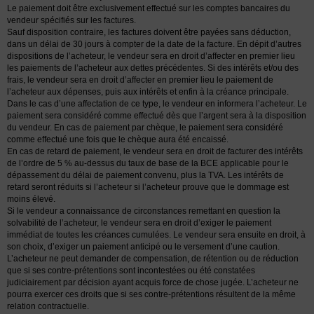
Le paiement doit être exclusivement effectué sur les comptes bancaires du
vendeur spécifiés sur les factures.
Sauf disposition contraire, les factures doivent être payées sans déduction,
dans un délai de 30 jours à compter de la date de la facture. En dépit d’autres
dispositions de l’acheteur, le vendeur sera en droit d’affecter en premier lieu
les paiements de l’acheteur aux dettes précédentes. Si des intérêts et/ou des
frais, le vendeur sera en droit d’affecter en premier lieu le paiement de
l’acheteur aux dépenses, puis aux intérêts et enfin à la créance principale.
Dans le cas d’une affectation de ce type, le vendeur en informera l’acheteur. Le
paiement sera considéré comme effectué dès que l’argent sera à la disposition
du vendeur. En cas de paiement par chèque, le paiement sera considéré
comme effectué une fois que le chèque aura été encaissé.
En cas de retard de paiement, le vendeur sera en droit de facturer des intérêts
de l’ordre de 5 % au-dessus du taux de base de la BCE applicable pour le
dépassement du délai de paiement convenu, plus la TVA. Les intérêts de
retard seront réduits si l’acheteur si l’acheteur prouve que le dommage est
moins élevé.
Si le vendeur a connaissance de circonstances remettant en question la
solvabilité de l’acheteur, le vendeur sera en droit d’exiger le paiement
immédiat de toutes les créances cumulées. Le vendeur sera ensuite en droit, à
son choix, d’exiger un paiement anticipé ou le versement d’une caution.
L’acheteur ne peut demander de compensation, de rétention ou de réduction
que si ses contre-prétentions sont incontestées ou été constatées
judiciairement par décision ayant acquis force de chose jugée. L’acheteur ne
pourra exercer ces droits que si ses contre-prétentions résultent de la même
relation contractuelle.